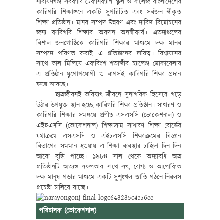
নারাযণগঞ্জ সরকারি টেকনিক্যাল স্কুল ও কলেজ বাংলাদেশের
কারিগরি শিক্ষাঙ্গনে একটি সুপরিচিত এবং সর্বজন স্বীকৃত
শিক্ষা প্রতিষ্ঠান। মানব সম্পদ উন্নয়ণ এবং দারিদ্র বিমোচনের
জন্য কারিগরি শিক্ষার অবদান অনস্বীকার্য। এতদাঞ্চলের
বিশাল জনগোষ্ঠিকে কারিগরি শিক্ষার মাধ্যমে দক্ষ মানব
সম্পদে পরিণত করাই এ প্রতিষ্ঠানের দায়িত্ব। বিশ্বায়নের
সাথে তাল মিলিয়ে একবিংশ শতাব্দীর চ্যালেঞ্জ মোকাবেলায়
এ প্রতিষ্ঠান যুগোপযোগী ও লাগসই কারিগরি শিক্ষা প্রদান
করে আসছে।
ছাত্রজীবনই ভবিষ্যৎ জীবনে সুনাগরিক হিসেবে গড়ে
উঠার উপযুক্ত স্থান হচ্ছে কারিগরি শিক্ষা প্রতিষ্ঠান। সাধারণ ও
কারিগরি শিক্ষার সমন্বয়ে প্রণীত এসএসসি (ভোকেশনাল) ও
এইচএসসি (ভোকেশনাল) শিক্ষাক্রম সাধারণ শিক্ষা বোর্ডের
যথাক্রমে এসএসসি ও এইচএসসি শিক্ষাক্রমের বিজ্ঞান
বিভাগের সমমান হওয়ায় এ শিক্ষা ব্যবস্থার চাহিদা দিন দিন
আরো বৃদ্ধি পাচ্ছে। ১৯৮৪ সাল থেকে অদ্যাবধি অত্র
প্রতিষ্ঠানটি অত্যন্ত সফলতার সাথে সৎ, যোগ্য ও আলোকিত
দক্ষ মানুষ গড়ার মাধ্যমে একটি সুশৃংখল জাতি গঠনে নিরলস
প্রচেষ্টা চালিয়ে যাচ্ছে।
পরিচালক (ভোকেশনাল)