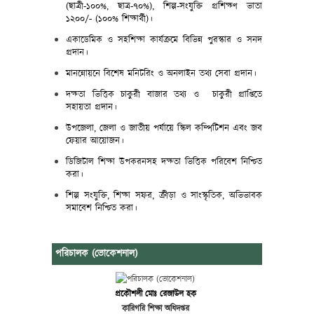
(
ছাত্রী
-
১০০
%,
ছাত্র
-
৭০
%),
শিল্প
-
সংযুক্তি
প্রশিক্ষণ
ভাতা
১২০০/- (১০০% শিক্ষার্থী)।
একাডেমিক ও সহশিক্ষা কার্যক্রমে বিভিন্ন পুরস্কার ও সনদ
প্রদান।
মানন্নোয়নে
বিশেষ
মনিটরিং
ও অনলাইন তথ্য
সেবা প্রদান।
দক্ষতা ভিত্তিক
চাকুরী
বাজার
তথ্য ও চাকুরী প্রাপ্তিতে
সহায়তা প্রদান।
উপজেলা, জেলা ও জাতীয় পর্যায়ে স্কিল কম্পিটিশন এবং জব
ফেয়ার আয়োজন।
ডিজিটাল
শিক্ষা
উপকরনসহ দক্ষতা ভিত্তিক পরিবেশ নিশ্চিত
করা।
শিল্প সংযুক্তি, শিক্ষা সফর, ক্রীড়া ও সাংস্কৃতিক, অভিভাবক
সমাবেশ নিশ্চিত করা।
পরিচালক (ভোকেশনাল)
প্রকৌশলী মোঃ রেজাউল হক
কারিগরি শিক্ষা অধিদপ্তর