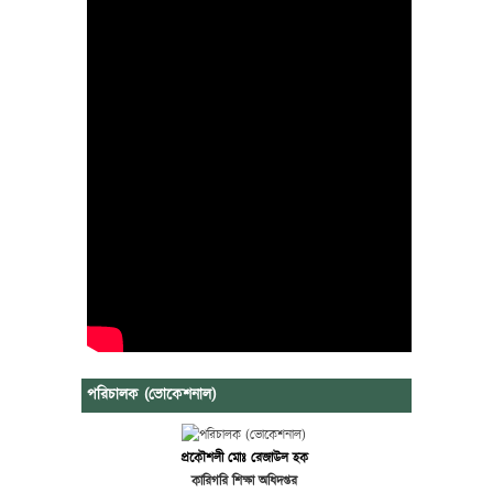
পরিচালক (ভোকেশনাল)
প্রকৌশলী মোঃ রেজাউল হক
কারিগরি শিক্ষা অধিদপ্তর